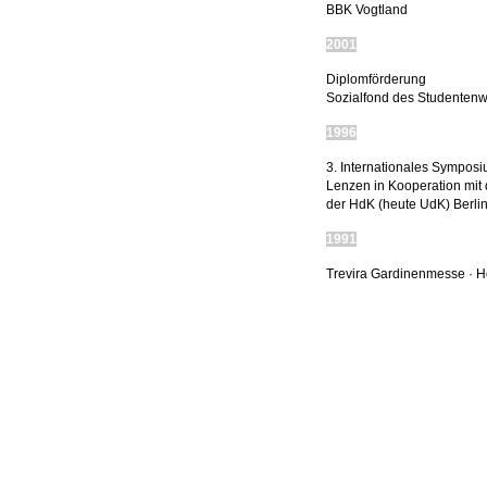
BBK Vogtland
2001
Diplomförderung
Sozialfond des Studentenwe
1996
3. Internationales Symposi
Lenzen in Kooperation mi
der HdK (heute UdK) Berli
1991
Trevira Gardinenmesse · Ho