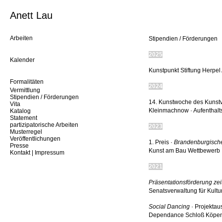
Anett Lau
Arbeiten
Stipendien / Förderungen
2025
Kalender
Kunstpunkt Stiftung Herpel
Formalitäten
2024
Vermittlung
Stipendien / Förderungen
14. Kunstwoche des Kunstv
Vita
Kleinmachnow · Aufenthalt
Katalog
Statement
partizipatorische Arbeiten
2023
Musterregel
Veröffentlichungen
1. Preis ·
Brandenburgische
Presse
Kunst am Bau Wettbewerb
Kontakt | Impressum
2021
Präsentationsförderung zei
Senatsverwaltung für Kult
Social Dancing
· Projektau
Dependance Schloß Köpen