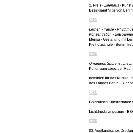
2. Preis ·
Zillehaus
· Kunst
Bezirksamt Mitte von Berlin
2019
Lernen - Pause - Rhythmus
Konzentration - Entspannu
Mensa - Gestaltung mit Le
Kiefholzschule · Berlin Tre
2017
Ornament: Spurensuche in 
Kulturraum Leipziger Raum
nominiert für das Kulturau
des Landes Berlin - Bildend
2014
Goldrausch Künstlerinnen Ar
Lichtdrucksymposium · BBK
2013
03. Vogtländisches Druckg